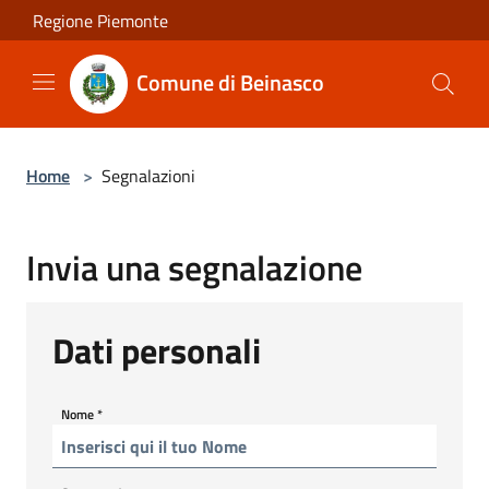
Salta al contenuto principale
Regione Piemonte
Comune di Beinasco
Home
>
Segnalazioni
Invia una segnalazione
Dati personali
Nome
*